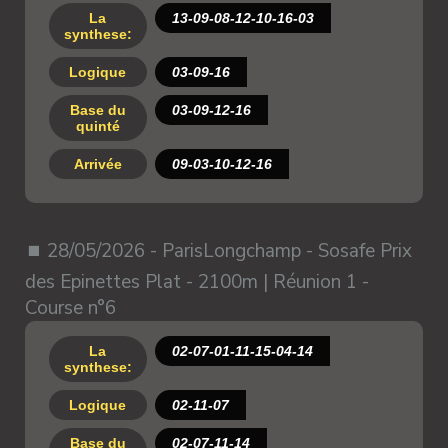
La
13-09-08-12-10-16-03
synthese:
Logique
03-09-16
Base du
03-09-12-16
quinté
Arrivée
09-03-10-12-16
⏹ 28/05/2026 - ParisLongchamp - Sosafe Prix
des Epinettes Plat - 2100m | Réunion 1 -
Course n°6
La
02-07-01-11-15-04-14
synthese:
Logique
02-11-07
Base du
02-07-11-14