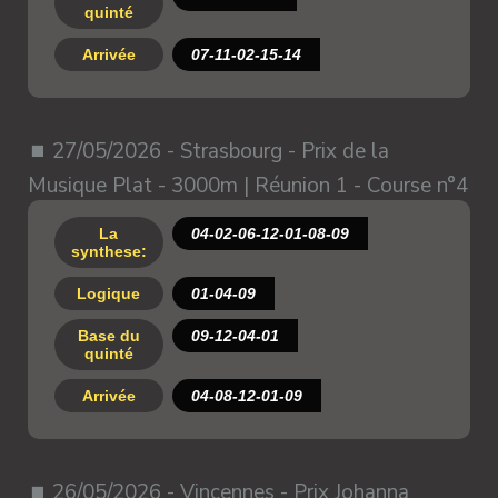
quinté
Arrivée
07-11-02-15-14
⏹ 27/05/2026 - Strasbourg - Prix de la
Musique Plat - 3000m | Réunion 1 - Course n°4
La
04-02-06-12-01-08-09
synthese:
Logique
01-04-09
Base du
09-12-04-01
quinté
Arrivée
04-08-12-01-09
⏹ 26/05/2026 - Vincennes - Prix Johanna