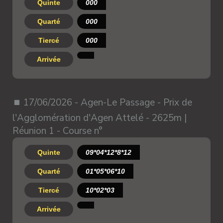
Quinte
000
Quarté
000
Tiercé
000
Arrivée
⏹ 17/06/2026 - Agen-Le Passage - Prix de
l'Agglomération d'Agen Attelé - 2625m |
Réunion 1 - Course n°
Quinte
09*04*12*8*12
Quarté
01*05*06*10
Tiercé
10*02*03
Arrivée