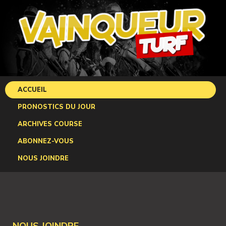
ACCUEIL
PRONOSTICS DU JOUR
ARCHIVES COURSE
ABONNEZ-VOUS
NOUS JOINDRE