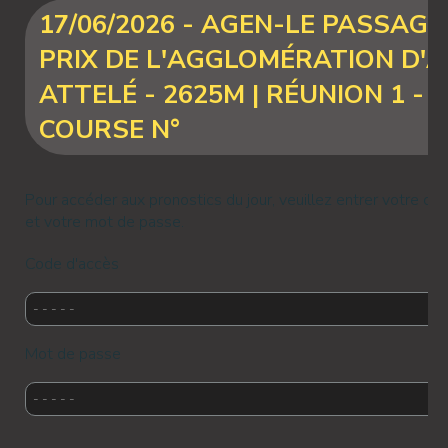
17/06/2026 - AGEN-LE PASSAGE 
PRIX DE L'AGGLOMÉRATION D'
ATTELÉ - 2625M | RÉUNION 1 -
COURSE N°
Pour accéder aux pronostics du jour, veuillez entrer votre co
et votre mot de passe.
Code d'accès
Mot de passe