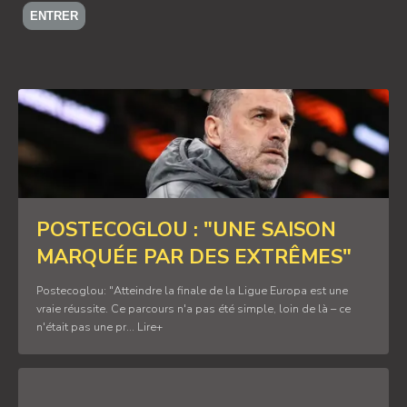
POSTECOGLOU : "UNE SAISON
MARQUÉE PAR DES EXTRÊMES"
Postecoglou: "Atteindre la finale de la Ligue Europa est une
vraie réussite. Ce parcours n'a pas été simple, loin de là – ce
n'était pas une pr... Lire+