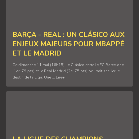
BARÇA - REAL : UN CLÁSICO AUX
ENJEUX MAJEURS POUR MBAPPÉ
ET LE MADRID
Ce dimanche 11 mai (16h15), le Clásico entre le FC Barcelone
(1er, 79 pts) et le Real Madrid (2e, 75 pts) pourrait sceller le
destin de la Liga. Une ... Lire+