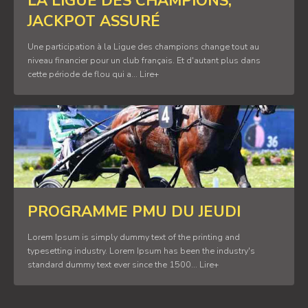
LA LIGUE DES CHAMPIONS,
JACKPOT ASSURÉ
Une participation à la Ligue des champions change tout au
niveau financier pour un club français. Et d'autant plus dans
cette période de flou qui a... Lire+
PROGRAMME PMU DU JEUDI
Lorem Ipsum is simply dummy text of the printing and
typesetting industry. Lorem Ipsum has been the industry's
standard dummy text ever since the 1500... Lire+